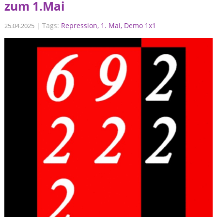
zum 1.Mai
|
Tags:
Repression
1. Mai
Demo 1x1
25.04.2025