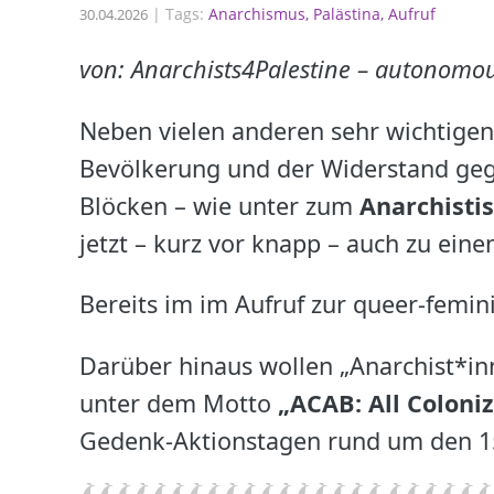
|
Tags:
Anarchismus
Palästina
Aufruf
30.04.2026
von: Anarchists4Palestine – autonomou
Neben vielen anderen sehr wichtige
Bevölkerung und der Widerstand gegen
Blöcken – wie unter zum
Anarchisti
jetzt – kurz vor knapp – auch zu ein
Bereits im im Aufruf zur queer-femin
Darüber hinaus wollen „Anarchist*in
unter dem Motto
„ACAB: All Coloni
Gedenk-Aktionstagen rund um den 15