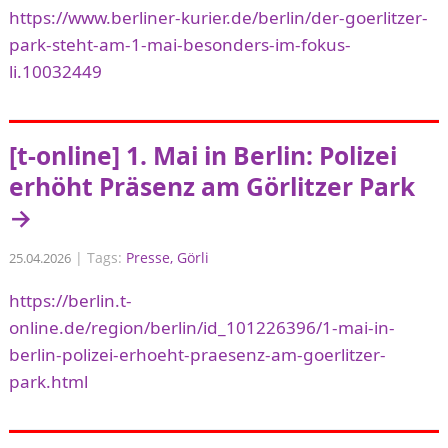
https://www.berliner-kurier.de/berlin/der-goerlitzer-
park-steht-am-1-mai-besonders-im-fokus-
li.10032449
[t-online] 1. Mai in Berlin: Polizei
erhöht Präsenz am Görlitzer Park
→
|
Tags:
Presse
Görli
25.04.2026
https://berlin.t-
online.de/region/berlin/id_101226396/1-mai-in-
berlin-polizei-erhoeht-praesenz-am-goerlitzer-
park.html