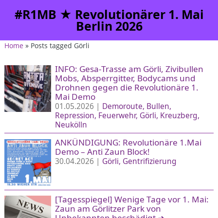
#R1MB ★ Revolutionärer 1. Mai
Berlin 2026
Home
» Posts tagged Görli
INFO: Gesa-Trasse am Görli, Zivibullen
Mobs, Absperrgitter, Bodycams und
Drohnen gegen die Revolutionäre 1.
Mai Demo
01.05.2026 |
Demoroute
Bullen
Repression
Feuerwehr
Görli
Kreuzberg
Neukölln
ANKÜNDIGUNG: Revolutionäre 1.Mai
Demo – Anti Zaun Block!
30.04.2026 |
Görli
Gentrifizierung
[Tagesspiegel] Wenige Tage vor 1. Mai:
Zaun am Görlitzer Park von
Unbekannten beschädigt
➜