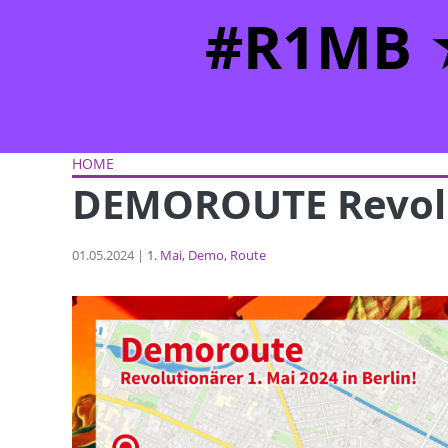
#R1MB ★
HOME
DEMOROUTE Revolu
01.05.2024 |
1. Mai
Demo
Route