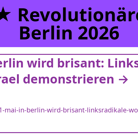
 Revolutionäre
Berlin 2026
erlin wird brisant: Link
rael demonstrieren →
-mai-in-berlin-wird-brisant-linksradikale-wo